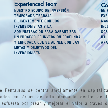
Experienced Team
Co
NUESTRO EQUIPO DE INVERSIÓN
EN 
TEMPORADA TRABAJA
EXP
DILIGENTEMENTE CON LOS
MÁS
INVERSIONISTAS Y LA
IND
ADMINISTRACIÓN PARA GARANTIZAR
SOS
UN PROCESO DE INVERSIÓN PROFUNDA
UTI
Y ENFOCADA QUE SE ALINEE CON LAS
ANA
METAS Y OBJETIVOS DEL
INVERSIONISTA.
e Pentaurus se centra ampliamente en capitalizar
ultades en áreas de alta demanda dentro de 
e esfuerza por crear y mejorar el valor a través d