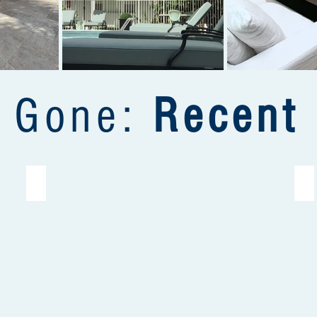
, Gone:
Recent 
Peninsula Corporate Center, Boca Raton, FL
Wo