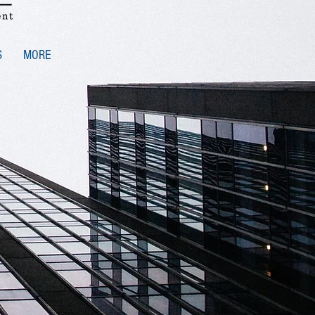
S
MORE