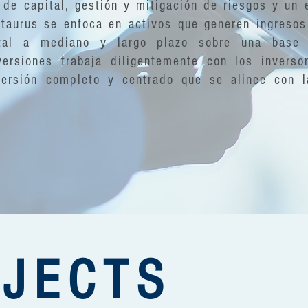
de capital, gestión y mitigación de riesgos y un 
entaurus se enfoca en activos que generen ingresos
ital a mediano y largo plazo sobre una base 
ersiones trabaja diligentemente con los inverso
versión completo y centrado que se alinee con 
JECTS