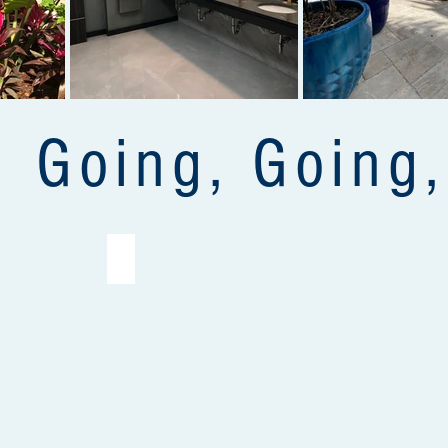
Going, Going
Skyline Plaza, West Orange, NJ